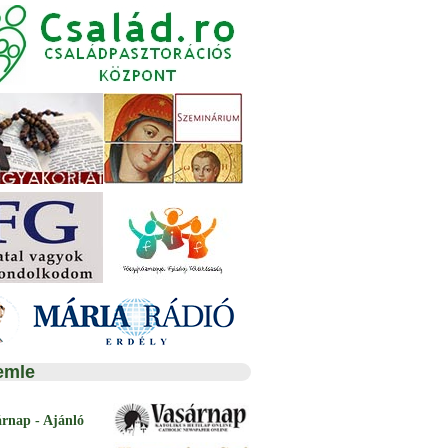
emle
árnap - Ajánló