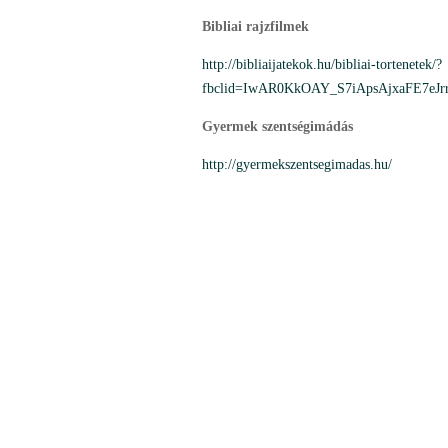
Bibliai rajzfilmek
http://bibliaijatekok.hu/bibliai-tortenetek/?
fbclid=IwAR0KkOAY_S7iApsAjxaFE7e
Gyermek szentségimádás
http://gyermekszentsegimadas.hu/