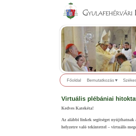
Főoldal
Bemutatkozás
Széke
Virtuális plébániai hitokt
Kedves Katekéta!
Az alábbi linkek segítséget nyújthatnak
helyzetre való tekintettel – virtuális me