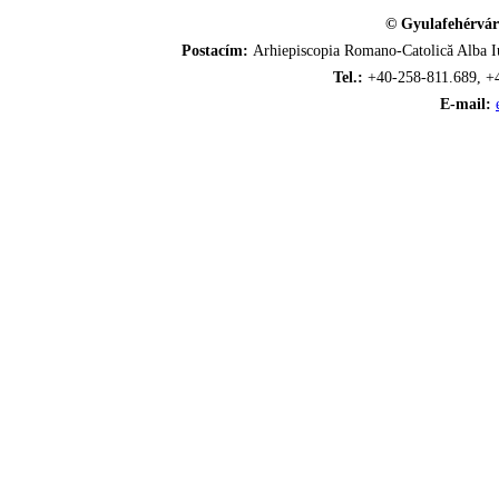
© Gyulafehérvár
Postacím:
Arhiepiscopia Romano-Catolică Alba Iu
Tel.:
+40-258-811.689, +
E-mail: