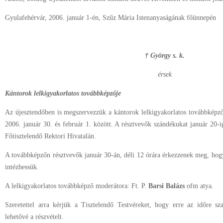
Gyulafehérvár, 2006. január 1-én, Szűz Mária Istenanyaságának főünnepén
† György s. k.
érsek
Kántorok lelkigyakorlatos továbbképzője
Az újesztendőben is megszervezzük a kántorok lelkigyakorlatos továbbképző
2006. január 30. és február 1. között. A résztvevők szándékukat január 20-
Főtisztelendő Rektori Hivatalán.
A továbbképzőn résztvevők január 30-án, déli 12 órára érkezzenek meg, hogy a
intézhessük.
A lelkigyakorlatos továbbképző moderátora: Ft. P.
Barsi Balázs
ofm atya.
Szeretettel arra kérjük a Tisztelendő Testvéreket, hogy erre az időre sz
lehetővé a részvételt.