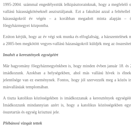
1995-2004. számmal engedélyeztük lelkipásztorainknak, hogy a megfelelő o
vallású házasságkötéseknél asszisztáljanak. Ezt a fakultást azzal a feltétel
házasságokról év végén – a korábban megadott minta alapján – öss
főegyházmegyei központba.
Ezúton kérjük, hogy az év végi sok munka és elfoglaltság, a házszentelések me
a 2005-ben megkötött vegyes-vallású házasságokról küldjék meg az összesítet
Imahét a keresztények egységéért
Már hagyomány főegyházmegyénkben is, hogy minden évben január 18. és 25
imádkozunk. Azokban a helységekben, ahol más vallású hívek is élnek 
jelentősége van ez eseménynek. Fontos, hogy jól szervezzék meg a közös i
másvallásúak templomában.
A tiszta katolikus közösségekben is imádkozzanak a keresztények egységéé
Imádkozzunk mindannyian azért is, hogy a katolikus közösségekben egyr
összetartás és egység krisztusi jele.
Plébánosi vizsgát tettek