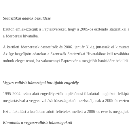
Statisztikai adatok beküldése
Ezúton emlékeztetjük a Paptestvéreket, hogy a 2005-ös esztendő statisztikai 
a főesperesi hivatalba.
A kerületi főesperesek összesítsék és 2006. január 31-ig juttassák el kimut
Az így begyűjtött adatokat a Szentszék Statisztikai Hivatalához kell továbbí
tudunk eleget tenni, ha valamennyi Paptestvér a megjelölt határidőre beküldi 
Vegyes-vallású házasságokhoz újabb engedély
1995-2004. szám alatt engedélyeztük a plébánosi feladattal megbízott lelkip
megtartásával a vegyes-vallású házasságoknál asszisztáljanak a 2005-ös eszte
Ezt a fakultást a korábban adott feltételek mellett a 2006-os évre is megadjuk
Kimutatás a vegyes-vallású házasságokról