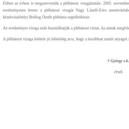
Ebben az évben is megszerveztük a plébánosi vizsgáztatást. 2005. novemb
eredményesen letette a plébánosi vizsgát Nagy Lászlő-Eörs szentivánlab
kézdivásárhelyi Boldog Özséb plébánia segédlelkésze.
Az eredményes vizsga után használhatják a plébánosi címet, ha annak megfele
A plébánosi vizsga letétele jó lehetőség arra, hogy a korábban tanult anyagot f
† György s.k
érsek