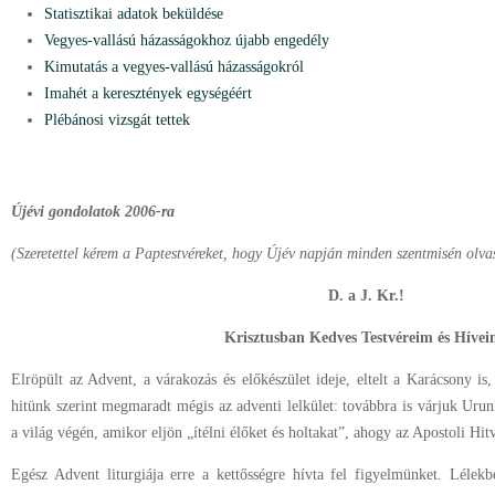
Statisztikai adatok beküldése
Vegyes-vallású házasságokhoz újabb engedély
Kimutatás a vegyes-vallású házasságokról
Imahét a keresztények egységéért
Plébánosi vizsgát tettek
Újévi gondolatok 2006-ra
(Szeretettel kérem a Paptestvéreket, hogy Újév napján minden szentmisén olvas
D. a J. Kr.!
Krisztusban Kedves Testvéreim és Hívei
Elröpült az Advent, a várakozás és előkészület ideje, eltelt a Karácsony is
hitünk szerint megmaradt mégis az adventi lelkület: továbbra is várjuk Urun
a világ végén, amikor eljön „ítélni élőket és holtakat”, ahogy az Apostoli Hit
Egész Advent liturgiája erre a kettősségre hívta fel figyelmünket. Lélek