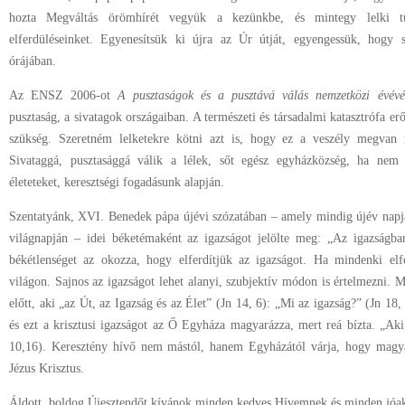
hozta Megváltás örömhírét vegyük a kezünkbe, és mintegy lelki tü
elferdüléseinket. Egyenesítsük ki újra az Úr útját, egyengessük, hogy 
órájában.
Az ENSZ 2006-ot
A pusztaságok és a pusztává válás nemzetközi évévé
pusztaság, a sivatagok országaiban. A természeti és társadalmi katasztrófa e
szükség. Szeretném lelketekre kötni azt is, hogy ez a veszély megvan n
Sivataggá, pusztasággá válik a lélek, sőt egész egyházközség, ha nem é
életeteket, keresztségi fogadásunk alapján.
Szentatyánk, XVI. Benedek pápa újévi szózatában – amely mindig újév napjá
világnapján – idei béketémaként az igazságot jelölte meg: „Az igazságb
békétlenséget az okozza, hogy elferdítjük az igazságot. Ha mindenki el
világon. Sajnos az igazságot lehet alanyi, szubjektív módon is értelmezni. Má
előtt, aki „az Út, az Igazság és az Élet” (Jn 14, 6): „Mi az igazság?” (Jn 1
és ezt a krisztusi igazságot az Ő Egyháza magyarázza, mert reá bízta. „Aki
10,16). Keresztény hívő nem mástól, hanem Egyházától várja, hogy magya
Jézus Krisztus.
Áldott, boldog Újesztendőt kívánok minden kedves Hívemnek és minden jóa