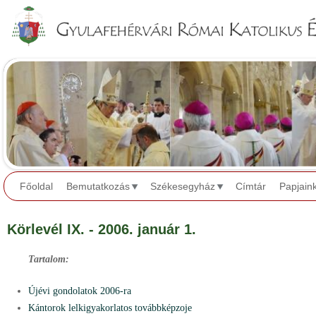
Jump to navigation
Főoldal
Bemutatkozás
Székesegyház
Címtár
Papjain
Körlevél IX. - 2006. január 1.
Tartalom:
Újévi gondolatok 2006-ra
Kántorok lelkigyakorlatos továbbképzoje