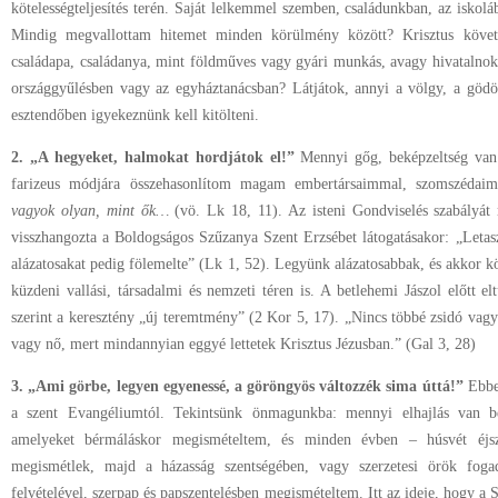
kötelességteljesítés terén. Saját lelkemmel szemben, családunkban, az isko
Mindig megvallottam hitemet minden körülmény között? Krisztus követő
családapa, családanya, mint földműves vagy gyári munkás, avagy hivatalnok
országgyűlésben vagy az egyháztanácsban? Látjátok, annyi a völgy, a gödö
esztendőben igyekeznünk kell kitölteni.
2. „A hegyeket, halmokat hordjátok el!”
Mennyi gőg, beképzeltség van
farizeus módjára összehasonlítom magam embertársaimmal, szomszédai
vagyok olyan, mint ők…
(vö. Lk 18, 11). Az isteni Gondviselés szabályát
visszhangozta a Boldogságos Szűzanya Szent Erzsébet látogatásakor: „Letasz
alázatosakat pedig fölemelte” (Lk 1, 52). Legyünk alázatosabbak, és akkor 
küzdeni vallási, társadalmi és nemzeti téren is. A betlehemi Jászol előtt el
szerint a keresztény „új teremtmény” (2 Kor 5, 17). „Nincs többé zsidó vagy
vagy nő, mert mindannyian eggyé lettetek Krisztus Jézusban.” (Gal 3, 28)
3. „Ami görbe, legyen egyenessé, a göröngyös változzék sima úttá!”
Ebbe
a szent Evangéliumtól. Tekintsünk önmagunkba: mennyi elhajlás van be
amelyeket bérmáláskor megismételtem, és minden évben – húsvét éjs
megismétlek, majd a házasság szentségében, vagy szerzetesi örök fo
felvételével, szerpap és papszentelésben megismételtem. Itt az ideje, hogy a