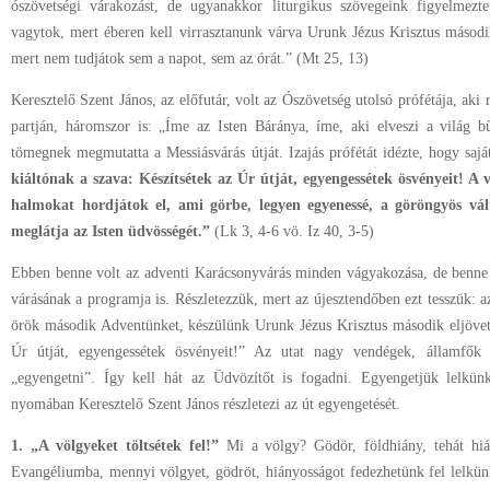
ószövetségi várakozást, de ugyanakkor liturgikus szövegeink figyelmeztet
vagytok, mert éberen kell virrasztanunk várva Urunk Jézus Krisztus második
mert nem tudjátok sem a napot, sem az órát.” (Mt 25, 13)
Keresztelő Szent János, az előfutár, volt az Ószövetség utolsó prófétája, ak
partján, háromszor is: „Íme az Isten Báránya, íme, aki elveszi a világ b
tömegnek megmutatta a Messiásvárás útját. Izajás prófétát idézte, hogy saját
kiáltónak a szava: Készítsétek az Úr útját, egyengessétek ösvényeit! A v
halmokat hordjátok el, ami görbe, legyen egyenessé, a göröngyös vál
meglátja az Isten üdvösségét.”
(Lk 3, 4-6 vö. Iz 40, 3-5)
Ebben benne volt az adventi Karácsonyvárás minden vágyakozása, de benne 
várásának a programja is. Részletezzük, mert az újesztendőben ezt tesszük: a
örök második Adventünket, készülünk Urunk Jézus Krisztus második eljövetel
Úr útját, egyengessétek ösvényeit!” Az utat nagy vendégek, államfők 
„egyengetni”. Így kell hát az Üdvözítőt is fogadni. Egyengetjük lelkün
nyomában Keresztelő Szent János részletezi az út egyengetését.
1. „A völgyeket töltsétek fel!”
Mi a völgy? Gödör, földhiány, tehát hi
Evangéliumba, mennyi völgyet, gödröt, hiányosságot fedezhetünk fel lelkün