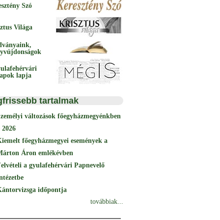
esztény Szó
ztus Világa
dványaink,
yvújdonságok
ulafehérvári
papok lapja
gfrissebb tartalmak
Személyi változások főegyházmegyénkben
 2026
Kiemelt főegyházmegyei események a
Márton Áron emlékévben
elvételi a gyulafehérvári Papnevelő
ntézetbe
ántorvizsga időpontja
továbbiak...