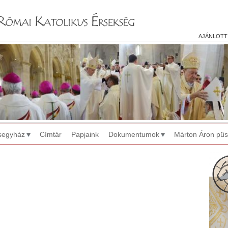
Jump to navigation
ajánlott
segyház
Címtár
Papjaink
Dokumentumok
Márton Áron pü