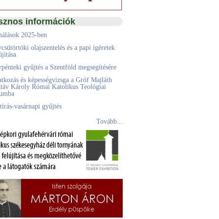
sznos információk
álások 2025-ben
csütörtöki olajszentelés és a papi ígéretek
jítása
pénteki gyűjtés a Szentföld megsegítésére
atkozás és képességvizsga a Gróf Majláth
táv Károly Római Katolikus Teológiai
eumba
tírás-vasárnapi gyűjtés
Tovább...