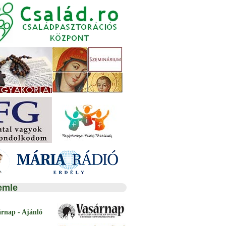
emle
árnap - Ajánló