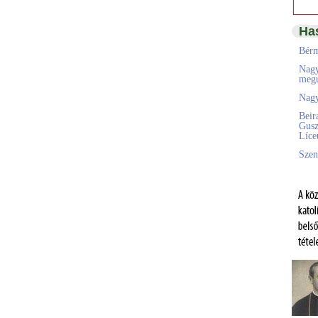
Ha
Bérm
Nagy
megú
Nagy
Beir
Gusz
Líc
Szen