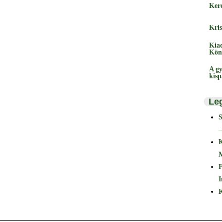
Ker
Kris
Kia
Kön
A gy
kis
Le
–
F
I
K