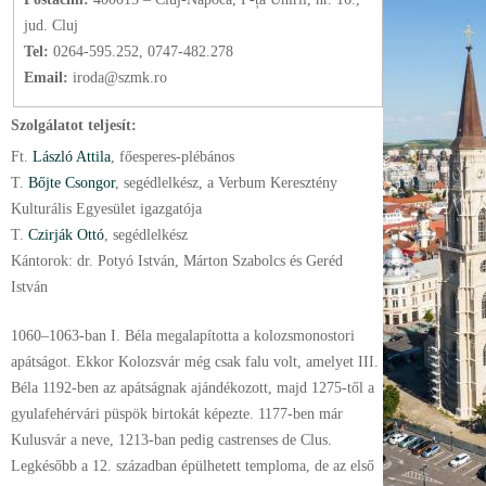
jud. Cluj
Tel:
0264-595.252, 0747-482.278
Email:
iroda@szmk.ro
Szolgálatot teljesít:
Ft.
László Attila
, főesperes-plébános
T.
Bőjte Csongor
, segédlelkész, a Verbum Keresztény
Kulturális Egyesület igazgatója
T.
Czirják Ottó
, segédlelkész
Kántorok: dr. Potyó István, Márton Szabolcs és Geréd
István
1060–1063-ban I. Béla megalapította a kolozsmonostori
apátságot. Ekkor Kolozsvár még csak falu volt, amelyet III.
Béla 1192-ben az apátságnak ajándékozott, majd 1275-től a
gyulafehérvári püspök birtokát képezte. 1177-ben már
Kulusvár a neve, 1213-ban pedig castrenses de Clus.
Legkésőbb a 12. században épülhetett temploma, de az első