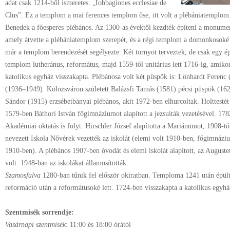
adat csak 1214-ből ismeretes: „Iobbagiones ecclesiae de
Clus”. Ez a templom a mai ferences templom őse, itt volt a plébániatemplom
Benedek a főesperes-plébános. Az 1300-as évektől kezdték építeni a monume
amely átvette a plébániatemplom szerepét, és a régi templom a domonkosoké 
már a templom berendezését segélyezte. Két tornyot terveztek, de csak egy ép
templom lutheránus, református, majd 1559-től unitárius lett 1716-ig, amiko
katolikus egyház visszakapta. Plébánosa volt két püspök is: Lönhardt Feren
(1936–1949). Kolozsváron született Balázsfi Tamás (1581) pécsi püspök (162
Sándor (1915) erzsébetbányai plébános, akit 1972-ben elhurcoltak. Holttestét
1579-ben Báthori István főgimnáziumot alapított a jezsuiták vezetésével. 1782
Akadémiai oktatás is folyt. Hirschler József alapította a Mariánumot, 1908-t
nevezett Iskola Nővérek vezették az iskolát (elemi volt 1910-ben, főgimnázi
1910-ben). A plébános 1907-ben óvodát és elemi iskolát alapított, az August
volt. 1948-ban az iskolákat államosították.
Szamosfalva
1280-ban tűnik fel először okiratban. Temploma 1241 után épült 
reformáció után a reformátusoké lett. 1724-ben visszakapta a katolikus egyhá
Szentmisék sorrendje:
Vasárnapi szentmisék
: 11:00 és 18:00 órától