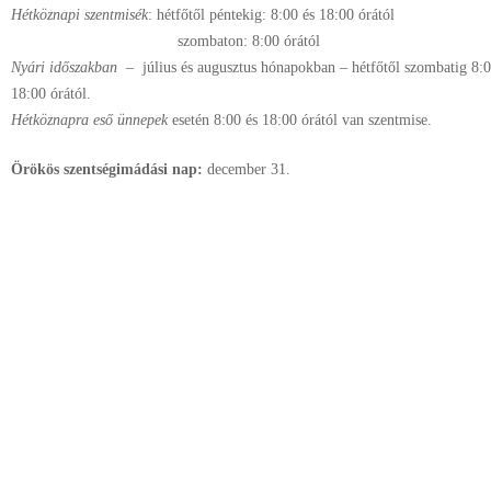
Hétköznapi szentmisék
: hétfőtől péntekig: 8:00 és 18:00 órától
szombaton: 8:00 órától
Nyári időszakban
– július és augusztus hónapokban – hétfőtől szombatig 8:00
18:00 órától.
Hétköznapra eső ünnepek
esetén 8:00 és 18:00 órától van szentmise.
Örökös szentségimádási nap:
december
31.