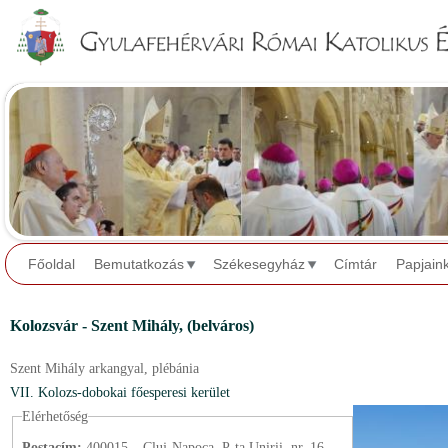
Jump to navigation
Főoldal
Bemutatkozás
Székesegyház
Címtár
Papjain
Kolozsvár - Szent Mihály,
(belváros)
Szent Mihály arkangyal,
plébánia
VII. Kolozs-dobokai főesperesi kerület
Elérhetőség
Postacím:
400015 – Cluj-Napoca, P-ța Unirii, nr. 16.,