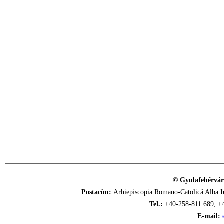
© Gyulafehérvár
Postacím:
Arhiepiscopia Romano-Catolică Alba Iu
Tel.:
+40-258-811.689, +
E-mail: