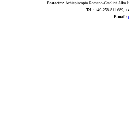
Postacím:
Arhiepiscopia Romano-Catolică Alba Iu
Tel.:
+40-258-811.689, +
E-mail: