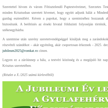
Szeretettel hívom és várom Főtisztelendő Paptestvéreimet, Szerzetes Te
minden Krisztusban szeretett hívemet, hogy együtt adjunk hálát a Minde
gazdag esztendőért. Kérem a papokat, hogy a szentmiséhez hozzanak al
biztosítunk. A beöltözés az érseki hivatal földszinti folyosóján történ
székesegyházba.
A szentmise után szerény szeretetvendégséggel kínáljuk meg a zarándokoka
részvételi szándékot – akár egyénileg, akár csoportosan érkeznek – 2025. dec
jubileum2025@romkat.ro
címen.
Legyen ez a záróünnep a hála, a testvéri közösség és a megújuló hit na
Krisztus szeretetében.
(Részlet a X./2025 számú körlevélből)