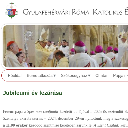
Jump to navigation
Főoldal
Bemutatkozás
Székesegyház
Címtár
Papjain
Jubileumi év lezárása
Ferenc pápa a
Spes non confundit
kezdetű bullájával a 2025-ös esztendőt S
Szentatya akarata szerint – 2024. december 29-én nyitottunk meg a székes
a 11.00 órakor
kezdődő szentmise keretében zárunk le,
A Szent Család: Jézu