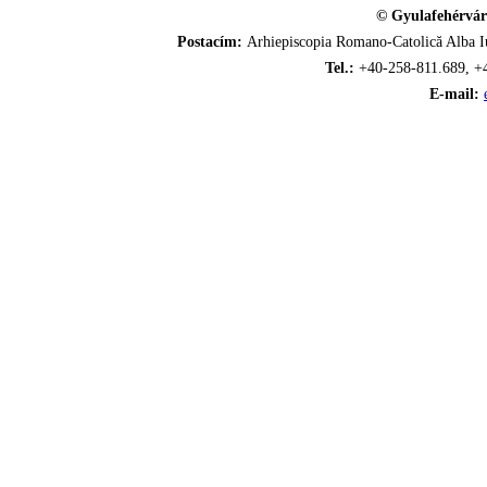
© Gyulafehérvár
Postacím:
Arhiepiscopia Romano-Catolică Alba Iu
Tel.:
+40-258-811.689, +
E-mail: