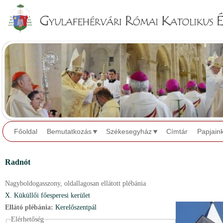
Jump to navigation
Főoldal
Bemutatkozás
Székesegyház
Címtár
Papjain
Radnót
Nagyboldogasszony,
oldallagosan ellátott plébánia
X. Küküllői főesperesi kerület
Ellátó plébánia:
Kerelőszentpál
Elérhetőség