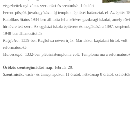
végezhettek nyilvános szertartást és szentmisét, Lönhárt
Ferenc püspök jóváhagyásával új templom építését határozták el. Az építés 1
Katolikus Státus 1934-ben állította fel a kétéves gazdasági iskolát, amely röv
hírnévre tett szert. Az egyházi iskola építésére és megáldására 1897. szeptem
1948-ban államosították.
Kutyfalva:
1339-ben Kugfolwa néven írják. Már akkor káptalani birtok volt.
reformátusoké.
Maroscsapó:
1332-ben plébániatemploma volt. Temploma ma a reformátusok
Örökös szentségimádási nap:
február
20.
Szentmisék:
vasár- és ünnepnapokon 11 órától, hétköznap 8 órától, csütörtö