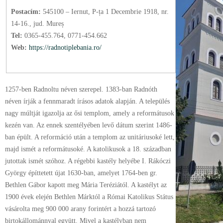
Postacím:
545100 – Iernut, P-ța 1 Decembrie 1918, nr.
14-16., jud. Mureș
Tel:
0365-455.764, 0771-454.662
Web:
https://radnotiplebania.ro/
1257-ben Radnoltu néven szerepel. 1383-ban Radnóth
néven írják a fennmaradt írásos adatok alapján. A település
nagy múltját igazolja az ősi templom, amely a reformátusok
kezén van. Az ennek szentélyében levő dátum szerint 1486-
ban épült. A reformáció után a templom az unitáriusoké lett,
majd ismét a reformátusoké. A katolikusok a 18. században
jutottak ismét szóhoz. A régebbi kastély helyébe I. Rákóczi
György építtetett újat 1630-ban, amelyet 1764-ben gr.
Bethlen Gábor kapott meg Mária Teréziától. A kastélyt az
1900 évek elején Bethlen Márktól a Római Katolikus Státus
vásárolta meg 900 000 arany forintért a hozzá tartozó
birtokállománnyal együtt. Mivel a kastélyban nem