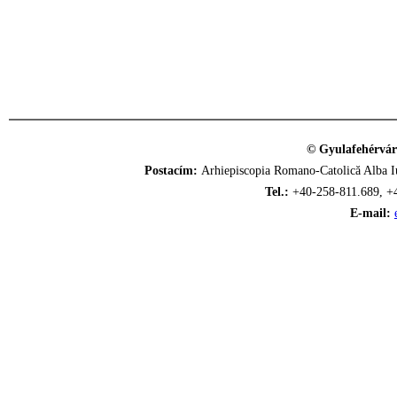
© Gyulafehérvár
Postacím:
Arhiepiscopia Romano-Catolică Alba Iu
Tel.:
+40-258-811.689, +
E-mail: