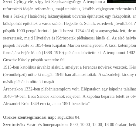
Szent György elé, s így lett Sepsiszentgyörgy. A templom a
reformáció idején református, majd unitárius, később véglegesen református 
ben a Székely Határőrség laktanyájának udvarán építhettek egy fakápolnát, a
kőkápolnát építettek a város szélén Hegedűs és Schulz ezredesek jóvoltából. 
püspök 1000 pengő forinttal járult hozzá. 1764-től újra anyaegyház lett, de m
szerzetesek, majd Illyefalva és Kőröspatak plébánosai látták el. Az első hely
püspök nevezte ki 1854-ben Kapatán Márton személyében. A kicsi kőtemplo
formájára Fejér Manó (1888–1910) plébános bővítette ki. A templomot 1902.
Gusztáv Károly püspök szentelte fel.
1915-ben katolikus árvaház alakult, amelyet a ferences nővérek vezettek. Ké
(óvónőképző) nőtte ki magát. 1948-ban államosították. A századeleji kicsin
másik plébánia nőtte ki magát.
Árapatakon 1332-ben plébániatemplom volt. Előpatakon egy kápolna található.
1848–49-ben, Erős Sándor kanonok idejében. A kápolna bejárata felett ez ol
Alexandri Erős 1849 erecta, anno 1851 benedicta”.
Örökös szentségimádási nap:
augusztus
04.
Szentmisék:
Vasár- és ünnepnapokon: 8:00, 10:00, 12:00, 18:00 órakor; hétk