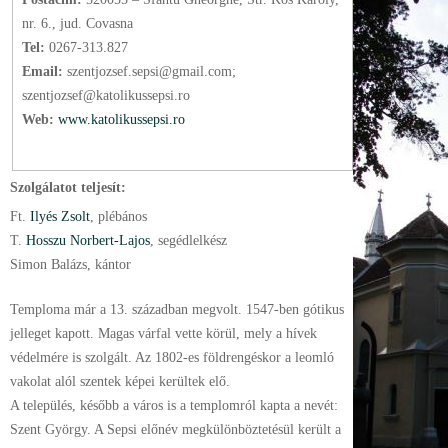
nr. 6., jud. Covasna
Tel:
0267-313.827
Email:
szentjozsef.sepsi@gmail.com;
szentjozsef@katolikussepsi.ro
Web:
www.katolikussepsi.ro
Szolgálatot teljesít:
Ft.
Ilyés Zsolt
, plébános
T.
Hosszu Norbert-Lajos
, segédlelkész
Simon Balázs, kántor
Temploma már a 13. században megvolt. 1547-ben gótikus
jelleget kapott. Magas várfal vette körül, mely a hívek
védelmére is szolgált. Az 1802-es földrengéskor a leomló
vakolat alól szentek képei kerültek elő.
A település, később a város is a templomról kapta a nevét:
Szent György. A Sepsi előnév megkülönböztetésül került a