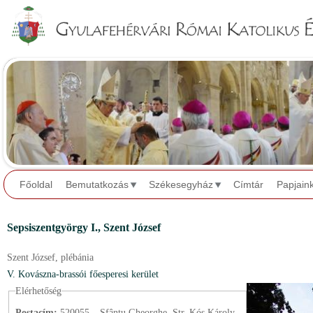
Jump to navigation
Főoldal
Bemutatkozás
Székesegyház
Címtár
Papjain
Sepsiszentgyörgy I.,
Szent József
Szent József,
plébánia
V. Kovászna-brassói főesperesi kerület
Elérhetőség
Postacím:
520055 – Sfântu Gheorghe, Str. Kós Károly,