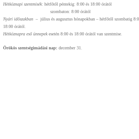
Hétköznapi szentmisék
: hétfőtől péntekig: 8:00 és 18:00 órától
szombaton: 8:00 órától
Nyári időszakban
– július és augusztus hónapokban – hétfőtől szombatig 8:00
18:00 órától.
Hétköznapra eső ünnepek
esetén 8:00 és 18:00 órától van szentmise.
Örökös szentségimádási nap:
december
31.