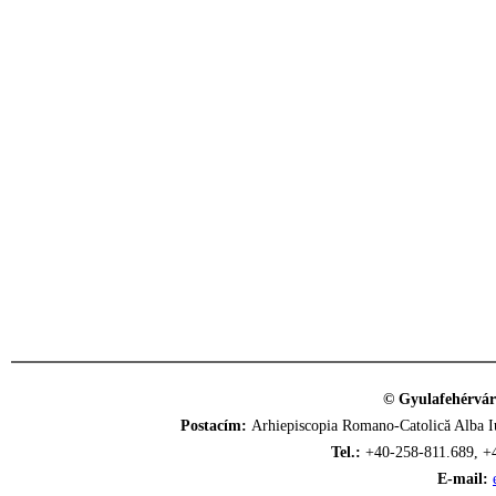
© Gyulafehérvár
Postacím:
Arhiepiscopia Romano-Catolică Alba Iu
Tel.:
+40-258-811.689, +
E-mail: