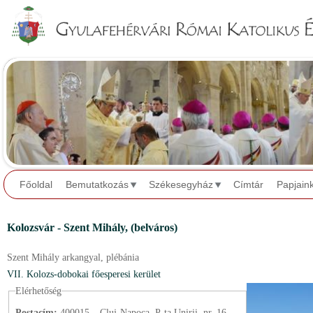
Jump to navigation
Főoldal
Bemutatkozás
Székesegyház
Címtár
Papjain
Kolozsvár - Szent Mihály,
(belváros)
Szent Mihály arkangyal,
plébánia
VII. Kolozs-dobokai főesperesi kerület
Elérhetőség
Postacím:
400015 – Cluj-Napoca, P-ța Unirii, nr. 16.,