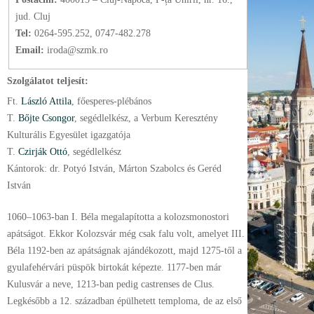
jud. Cluj
Tel:
0264-595.252, 0747-482.278
Email:
iroda@szmk.ro
Szolgálatot teljesít:
Ft.
László Attila
, főesperes-plébános
T.
Bőjte Csongor
, segédlelkész, a Verbum Keresztény
Kulturális Egyesület igazgatója
T.
Czirják Ottó
, segédlelkész
Kántorok: dr. Potyó István, Márton Szabolcs és Geréd
István
1060–1063-ban I. Béla megalapította a kolozsmonostori
apátságot. Ekkor Kolozsvár még csak falu volt, amelyet III.
Béla 1192-ben az apátságnak ajándékozott, majd 1275-től a
gyulafehérvári püspök birtokát képezte. 1177-ben már
Kulusvár a neve, 1213-ban pedig castrenses de Clus.
Legkésőbb a 12. században épülhetett temploma, de az első