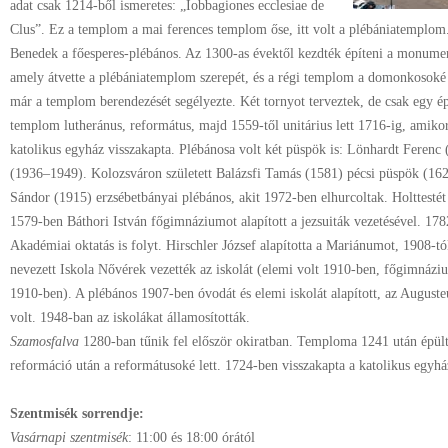
adat csak 1214-ből ismeretes: „Iobbagiones ecclesiae de
Clus”. Ez a templom a mai ferences templom őse, itt volt a plébániatemplom
Benedek a főesperes-plébános. Az 1300-as évektől kezdték építeni a monume
amely átvette a plébániatemplom szerepét, és a régi templom a domonkosoké 
már a templom berendezését segélyezte. Két tornyot terveztek, de csak egy ép
templom lutheránus, református, majd 1559-től unitárius lett 1716-ig, amiko
katolikus egyház visszakapta. Plébánosa volt két püspök is: Lönhardt Feren
(1936–1949). Kolozsváron született Balázsfi Tamás (1581) pécsi püspök (162
Sándor (1915) erzsébetbányai plébános, akit 1972-ben elhurcoltak. Holttestét
1579-ben Báthori István főgimnáziumot alapított a jezsuiták vezetésével. 1782
Akadémiai oktatás is folyt. Hirschler József alapította a Mariánumot, 1908-t
nevezett Iskola Nővérek vezették az iskolát (elemi volt 1910-ben, főgimnázi
1910-ben). A plébános 1907-ben óvodát és elemi iskolát alapított, az August
volt. 1948-ban az iskolákat államosították.
Szamosfalva
1280-ban tűnik fel először okiratban. Temploma 1241 után épült 
reformáció után a reformátusoké lett. 1724-ben visszakapta a katolikus egyhá
Szentmisék sorrendje:
Vasárnapi szentmisék
: 11:00 és 18:00 órától