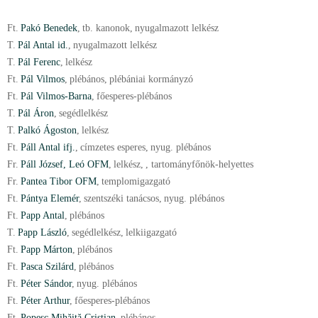
Ft.
Pakó Benedek
,
tb. kanonok
,
nyugalmazott lelkész
T.
Pál Antal id.
,
nyugalmazott lelkész
T.
Pál Ferenc
,
lelkész
Ft.
Pál Vilmos
,
plébános
,
plébániai kormányzó
Ft.
Pál Vilmos-Barna
,
főesperes-plébános
T.
Pál Áron
,
segédlelkész
T.
Palkó Ágoston
,
lelkész
Ft.
Páll Antal ifj.
,
címzetes esperes
,
nyug. plébános
Fr.
Páll József, Leó OFM
,
lelkész
,
, tartományfőnök-helyettes
Fr.
Pantea Tibor OFM
,
templomigazgató
Ft.
Pántya Elemér
,
szentszéki tanácsos
,
nyug. plébános
Ft.
Papp Antal
,
plébános
T.
Papp László
,
segédlelkész
,
lelkiigazgató
Ft.
Papp Márton
,
plébános
Ft.
Pasca Szilárd
,
plébános
Ft.
Péter Sándor
,
nyug. plébános
Ft.
Péter Arthur
,
főesperes-plébános
Ft.
Popesc Mihăiță Cristian
,
plébános