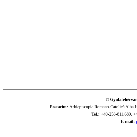
© Gyulafehérvár
Postacím:
Arhiepiscopia Romano-Catolică Alba Iu
Tel.:
+40-258-811.689, +
E-mail: