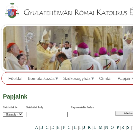
Jump to navigation
Főoldal
Bemutatkozás
Székesegyház
Címtár
Papjain
Papjaink
Születési év
Születési hely
Papszentelés helye
A
|
B
|
C
|
D
|
E
|
F
|
G
|
H
|
I
|
J
|
K
|
L
|
M
|
N
|
O
|
P
|
R
|
S
|