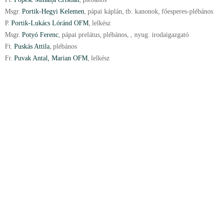
Msgr.
Portik-Hegyi Kelemen
,
pápai káplán
,
tb. kanonok
,
főesperes-plébános
P.
Portik-Lukács Lóránd OFM
,
lelkész
Msgr.
Potyó Ferenc
,
pápai prelátus
,
plébános
,
, nyug. irodaigazgató
Ft.
Puskás Attila
,
plébános
Fr.
Puvak Antal
, Marian OFM
,
lelkész