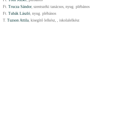
Ft.
Trucza Sándor
,
szentszéki tanácsos
,
nyug. plébános
Ft.
Tubák László
,
nyug. plébános
T.
Tuzson Attila
,
kisegítő lelkész
,
, iskolalelkész