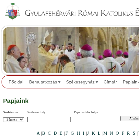
Jump to navigation
Főoldal
Bemutatkozás
Székesegyház
Címtár
Papjain
Papjaink
Születési év
Születési hely
Papszentelés helye
A
|
B
|
C
|
D
|
E
|
F
|
G
|
H
|
I
|
J
|
K
|
L
|
M
|
N
|
O
|
P
|
R
|
S
|