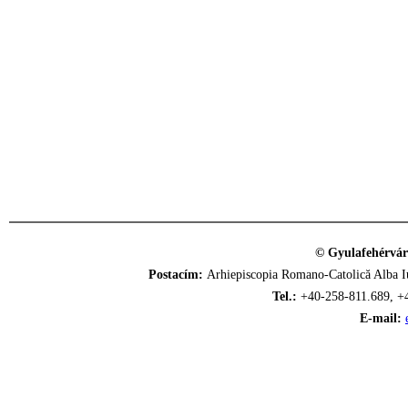
© Gyulafehérvár
Postacím:
Arhiepiscopia Romano-Catolică Alba Iu
Tel.:
+40-258-811.689, +
E-mail: