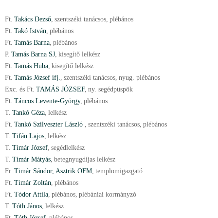
Ft.
Takács Dezső
,
szentszéki tanácsos
,
plébános
Ft.
Takó István
,
plébános
Ft.
Tamás Barna
,
plébános
P.
Tamás Barna SJ
,
kisegítő lelkész
Ft.
Tamás Huba
,
kisegítő lelkész
Ft.
Tamás József ifj.
,
szentszéki tanácsos
,
nyug. plébános
Exc. és Ft.
TAMÁS JÓZSEF
,
ny. segédpüspök
Ft.
Táncos Levente-György
,
plébános
T.
Tankó Géza
,
lelkész
Ft.
Tankó Szilveszter László
,
szentszéki tanácsos
,
plébános
T.
Tifán Lajos
,
lelkész
T.
Timár József
,
segédlelkész
T.
Tímár Mátyás
,
betegnyugdíjas lelkész
Fr.
Timár Sándor, Asztrik OFM
,
templomigazgató
Ft.
Timár Zoltán
,
plébános
Ft.
Tódor Attila
,
plébános
,
plébániai kormányzó
T.
Tóth János
,
lelkész
Ft.
Tóth József
,
plébános